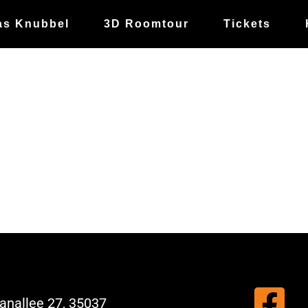
as Knubbel
3D Roomtour
Tickets
nallee 27, 35037