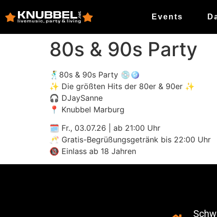
Events
D
80s & 90s Party
🕺80s & 90s Party 💿🪩
✨ Die größten Hits der 80er & 90er ✨
🎧 DJaySanne
📍 Knubbel Marburg
🗓 Fr., 03.07.26 | ab 21:00 Uhr
🥂 Gratis-Begrüßungsgetränk bis 22:00 Uhr
🔞 Einlass ab 18 Jahren
Schwa