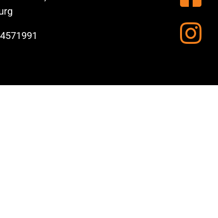
urg
 4571991