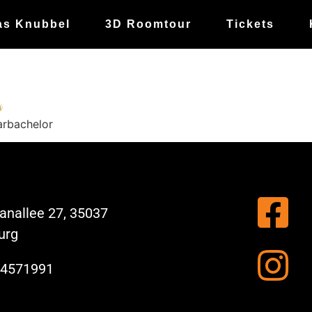
as Knubbel
3D Roomtour
Tickets

arbachelor
nallee 27, 35037
urg
 4571991