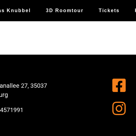
as Knubbel
3D Roomtour
Tickets
nallee 27, 35037
urg
 4571991