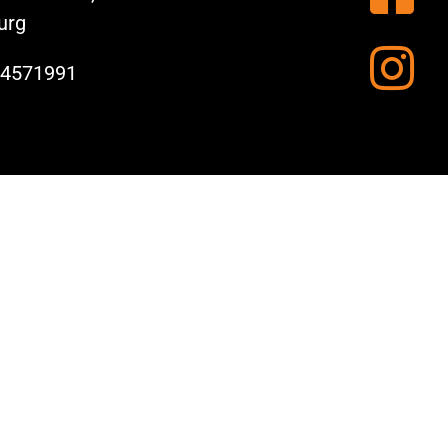
urg
 4571991