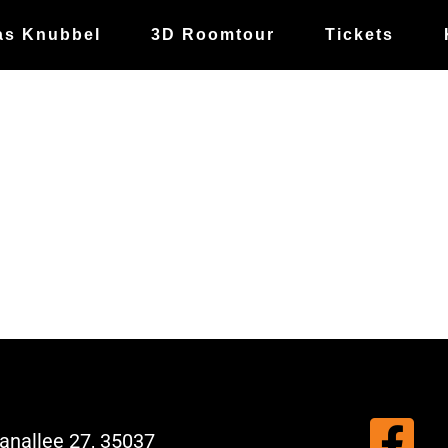
as Knubbel
3D Roomtour
Tickets
nallee 27, 35037