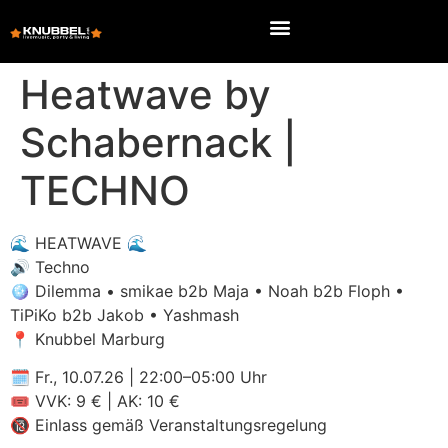
Heatwave by
Schabernack |
TECHNO
🌊 HEATWAVE 🌊
🔊 Techno
🪩 Dilemma • smikae b2b Maja • Noah b2b Floph •
TiPiKo b2b Jakob • Yashmash
📍 Knubbel Marburg
🗓 Fr., 10.07.26 | 22:00–05:00 Uhr
🎟 VVK: 9 € | AK: 10 €
🔞 Einlass gemäß Veranstaltungsregelung