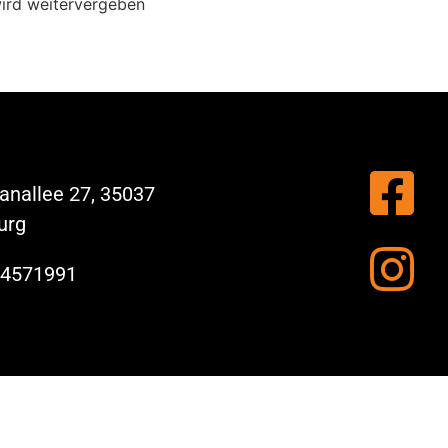
wird weitervergeben
nallee 27, 35037
urg
 4571991