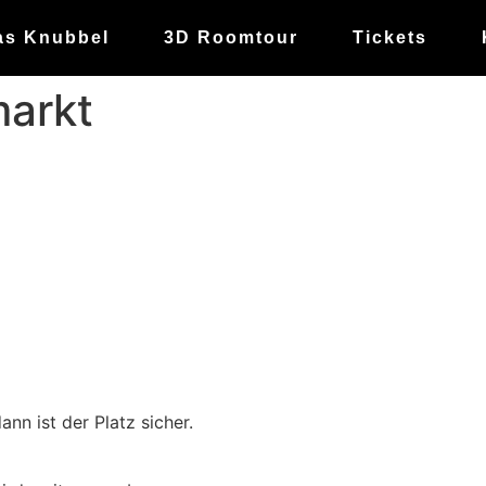
as Knubbel
3D Roomtour
Tickets
markt
nn ist der Platz sicher.