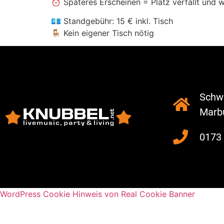
⏰ Späteres Erscheinen = Platz verfällt und 
💶 Standgebühr: 15 € inkl. Tisch
🪑 Kein eigener Tisch nötig
Schwa
Marb
0173
WordPress Cookie Hinweis von Real Cookie Banner