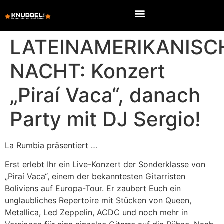
LATEINAMERIKANISC
NACHT: Konzert
„Piraí Vaca“, danach
Party mit DJ Sergio!
La Rumbia präsentiert …
Erst erlebt Ihr ein Live-Konzert der Sonderklasse von
„Piraí Vaca“, einem der bekanntesten Gitarristen
Boliviens auf Europa-Tour. Er zaubert Euch ein
unglaubliches Repertoire mit Stücken von Queen,
Metallica, Led Zeppelin, ACDC und noch mehr in